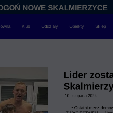
OGOŃ NOWE SKALMIERZYCE
główna
Klub
Oddziały
Obiekty
Sklep
Pierwszy zespół
Szkółka Biskupice Ołoboczne
Sprzęt K
Młoda Pogoń
Szkółka Ociąż
Zarząd
KS Pogoń Kids
Historia
Lider zost
Skalmierz
10 listopada 2024
• Ostatni mecz domow