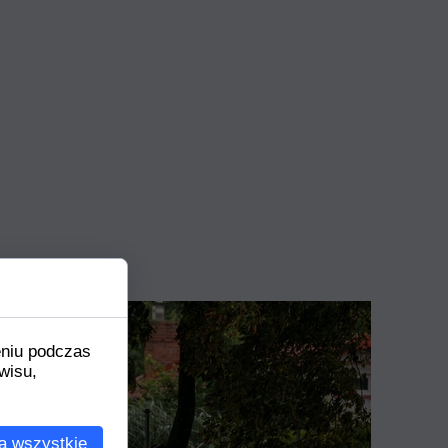
eniu podczas
wisu,
a wszystkie