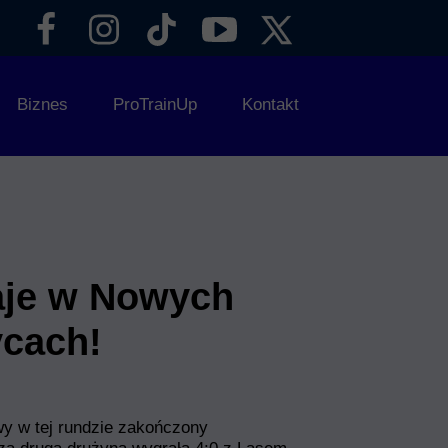
Biznes
ProTrainUp
Kontakt
S Pogoń
Współpraca
PKB_NSC
RODO
aje w Nowych
ycach!
y w tej rundzie zakończony