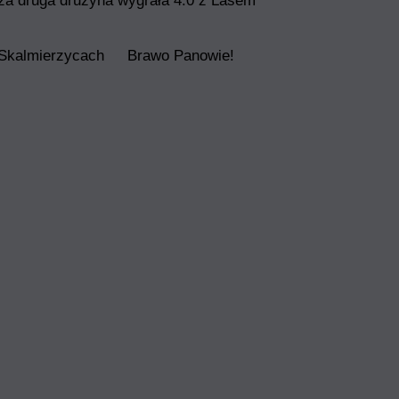
a druga drużyna wygrała 4:0 z Lasem
 Skalmierzycach
Brawo Panowie!