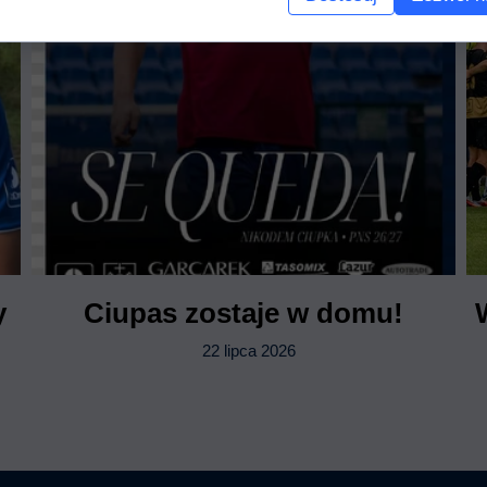
y
Ciupas zostaje w domu!
22 lipca 2026