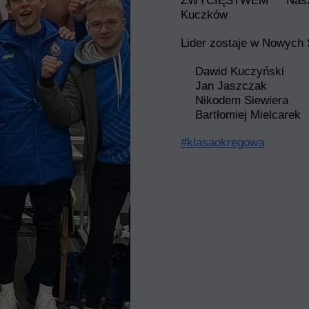
ZWYCIĘSTWEM
Nasz
Kuczków
Lider zostaje w Nowych
Dawid Kuczyński
Jan Jaszczak
Nikodem Siewiera
Bartłomiej Mielcarek
#klasaokregowa