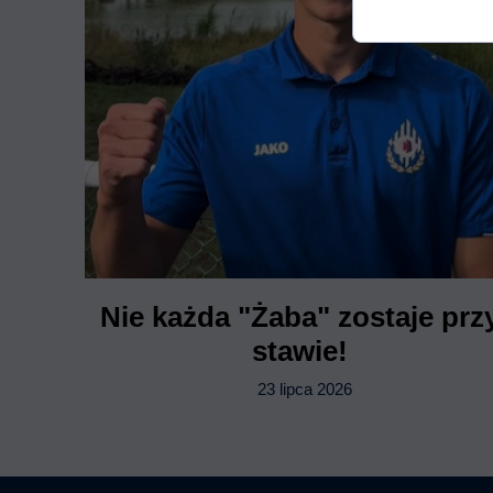
Nie każda "Żaba" zostaje prz
stawie!
23 lipca 2026