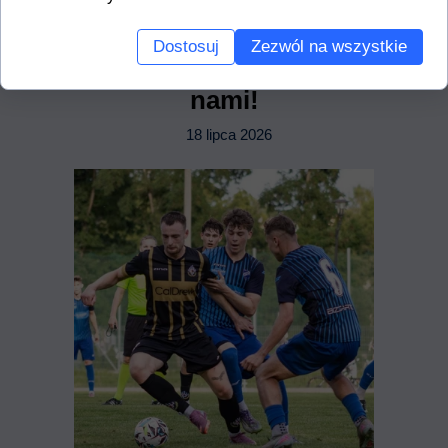
Dostosuj
Zezwól na wszystkie
Wychowanek nadal z
nami!
18 lipca 2026