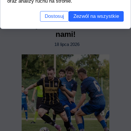
oraz analizy ruchu na stronie.
Dostosuj
Zezwól na wszystkie
Wychowanek nadal z
nami!
18 lipca 2026